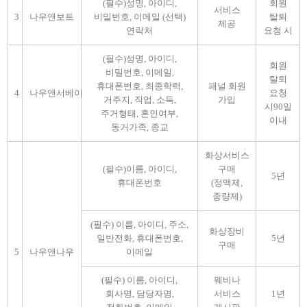
(필수)성명, 아이디,
회원
서비스
3
나우앤보트
비밀번호, 이메일 (선택)
탈퇴
제공
연락처
요청 시
(필수)성명, 아이디,
회원
비밀번호, 이메일,
탈퇴
휴대폰번호, 최종학력,
패널 회원
4
나우앤서베이
요청
거주지, 직업, 소득,
가입
시90일
주거형태, 혼인여부,
이내
동거가족, 종교
화상서비스
(필수)이름, 아이디,
구매
5년
휴대폰번호
(정액제,
종량제)
(필수) 이름, 아이디, 주소,
화상장비
일반전화, 휴대폰번호,
5년
구매
5
나우앤나우
이메일
(필수) 이름, 아이디,
웨비나
회사명, 담당자명,
서비스
1년